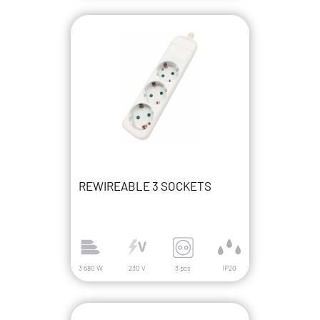
REWIREABLE 3 SOCKETS
3 680 W
230 V
3 pcs
IP20