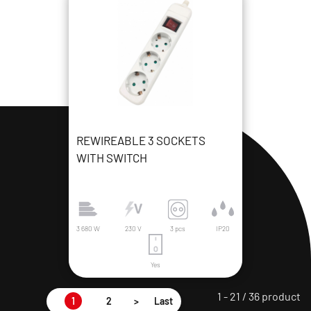
REWIREABLE 3 SOCKETS
WITH SWITCH
3 680 W
230 V
3 pcs
IP20
Yes
1 - 21 / 36 product
1
2
>
Last